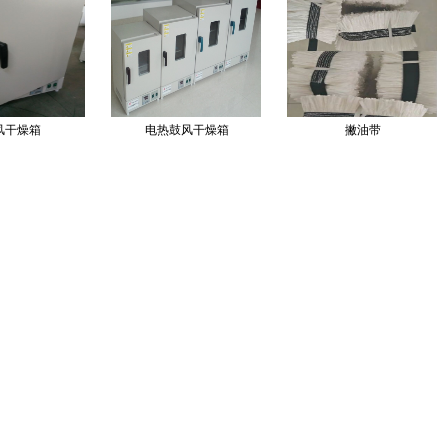
干燥箱
电热鼓风干燥箱
撇油带