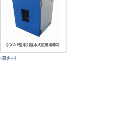
QGGNP型系列隔水式恒温培养箱